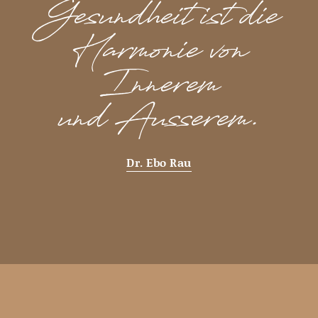
Gesundheit ist die
Harmonie von
Innerem
und Äusserem.
Dr. Ebo Rau